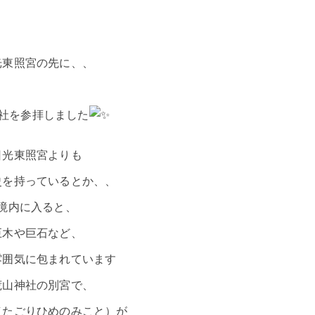
光東照宮の先に、、
社を参拝しました
日光東照宮よりも
史を持っているとか、、
境内に入ると、
巨木や巨石など、
雰囲気に包まれています
荒山神社の別宮で、
（たごりひめのみこと）が