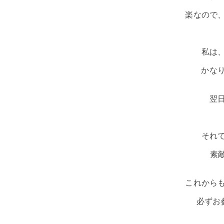
楽なので
私は
かな
翌
それ
素
これから
必ずお