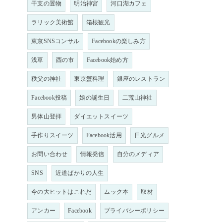
干支の置物
明治神宮
河口湖カフェ
ラリック美術館
箱根観光
東京SNSコンサル
Facebookの楽しみ方
浅草
酉の市
Facebook始め方
秩父の神社
東京蟹料理
銀座のレストラン
Facebook投稿
娘の誕生日
二荒山神社
男体山登拝
ダイエットスイーツ
手作りスイーツ
Facebook活用
日光グルメ
お問い合わせ
情報発信
自分のメディア
SNS
近道ばかりの人生
今の大ヒットはこれだ
ムック本
取材
アンカー
Facebook
プライバシーポリシー