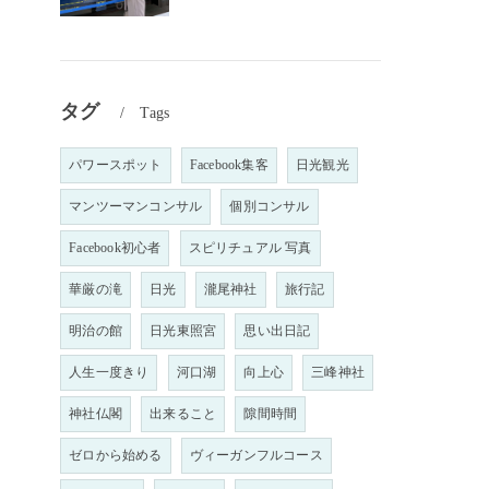
タグ
Tags
パワースポット
Facebook集客
日光観光
マンツーマンコンサル
個別コンサル
Facebook初心者
スピリチュアル 写真
華厳の滝
日光
瀧尾神社
旅行記
明治の館
日光東照宮
思い出日記
人生一度きり
河口湖
向上心
三峰神社
神社仏閣
出来ること
隙間時間
ゼロから始める
ヴィーガンフルコース