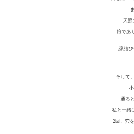
天照
娘であ
縁結び
そして
小
通る
私と一緒
2回、穴