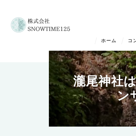
ホーム
コ
瀧尾神社は
ン