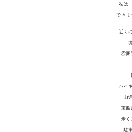
私は
できま
近く
雰囲
ハイ
山
東照
歩く
駐