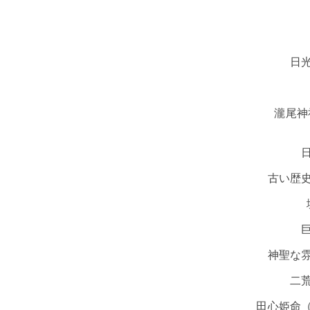
日
瀧尾神
古い歴
神聖な
二
田心姫命