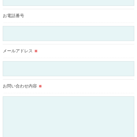
これらの委託先に対しては個人情報保護契約等の措置をとり、
適切な監督を行います。
お電話番号
＜個人情報の安全管理＞
当社では、個人情報の漏洩等がなされないよう、適切に安全管
理対策を実施します。
メールアドレス
※
＜個人情報を与えなかった場合に生じる結果＞
必要な情報を頂けない場合は、それに対応した当社のサービス
をご提供できない場合がございますので予めご了承ください。
お問い合わせ内容
＜個人情報の開示･訂正・削除･利用停止の手続について＞
※
当社では、お客様の個人情報の開示･訂正･削除・利用停止の手
続を定めさせて頂いております。
ご本人である事を確認のうえ、対応させて頂きます。
個人情報の開示･訂正･削除・利用停止の具体的手続きにつきま
しては、お電話でお問合せ下さい。