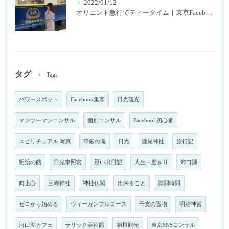
2022/01/12
オリエント急行でティータイム｜東京Facebookコンサル株式会社SNOWTIME125
タグ
Tags
パワースポット
Facebook集客
日光観光
マンツーマンコンサル
個別コンサル
Facebook初心者
スピリチュアル 写真
華厳の滝
日光
瀧尾神社
旅行記
明治の館
日光東照宮
思い出日記
人生一度きり
河口湖
向上心
三峰神社
神社仏閣
出来ること
隙間時間
ゼロから始める
ヴィーガンフルコース
干支の置物
明治神宮
河口湖カフェ
ラリック美術館
箱根観光
東京SNSコンサル