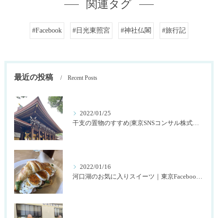
関連タグ
#Facebook
#日光東照宮
#神社仏閣
#旅行記
最近の投稿
Recent Posts
2022/01/25
干支の置物のすすめ|東京SNSコンサル株式会社SNOWTIME125
2022/01/16
河口湖のお気に入りスイーツ｜東京Facebookコンサル株式会社SNOWTIME125