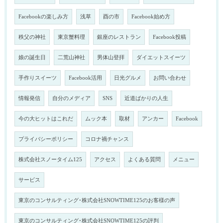
Facebookの楽しみ方
浅草
酉の市
Facebook始め方
秩父の神社
東京蟹料理
銀座のレストラン
Facebook投稿
娘の誕生日
二荒山神社
男体山登拝
ダイエットスイーツ
手作りスイーツ
Facebook活用
日光グルメ
お問い合わせ
情報発信
自分のメディア
SNS
近道ばかりの人生
今の大ヒットはこれだ
ムック本
取材
アンカー
Facebook
プライバシーポリシー
コロナ禍チャンス
株式会社スノータイム125
アクセス
よくある質問
メニュー
サービス
東京のコンサルティング･株式会社SNOWTIME125のお客様の声
東京のコンサルティング･株式会社SNOWTIME125の評判