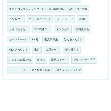
東京のコンサルティング･株式会社SNOWTIME125の口コミ情報
コンセプト
コンサルティング
ホームページ
聖神社
お金に困らない
SNS友達作り
オンライン
無料説明会
オートミール
3ヶ月
個人事業主
始めるきっかけ
個人アカウント
東京
犬用ケーキ
夢を叶える
こどもの成長記録
かき氷
浅草スイーツ
プライベート活用
ストーリーズ
個人事業主向き
個人ブランディング