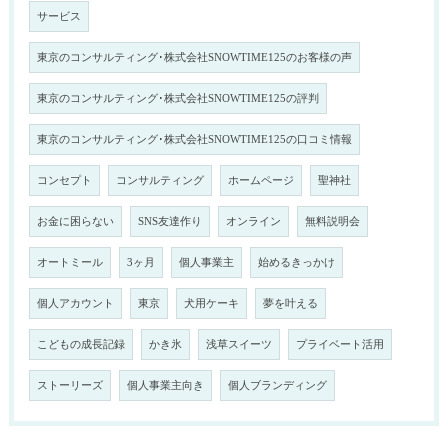
サービス
東京のコンサルティング･株式会社SNOWTIME125のお客様の声
東京のコンサルティング･株式会社SNOWTIME125の評判
東京のコンサルティング･株式会社SNOWTIME125の口コミ情報
コンセプト
コンサルティング
ホームページ
聖神社
お金に困らない
SNS友達作り
オンライン
無料説明会
オートミール
3ヶ月
個人事業主
始めるきっかけ
個人アカウント
東京
犬用ケーキ
夢を叶える
こどもの成長記録
かき氷
浅草スイーツ
プライベート活用
ストーリーズ
個人事業主向き
個人ブランディング