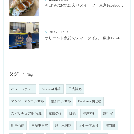
河口湖のお気に入りスイーツ｜東京Facebookコンサル株式会社SNOWTIME125
2022/01/12
オリエント急行でティータイム｜東京Facebookコンサル株式会社SNOWTIME125
タグ
Tags
パワースポット
Facebook集客
日光観光
マンツーマンコンサル
個別コンサル
Facebook初心者
スピリチュアル 写真
華厳の滝
日光
瀧尾神社
旅行記
明治の館
日光東照宮
思い出日記
人生一度きり
河口湖