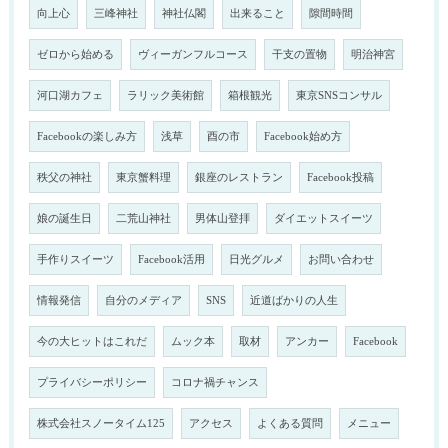
向上心
三峰神社
神社仏閣
出来ること
隙間時間
ゼロから始める
ヴィーガンフルコース
干支の置物
明治神宮
河口湖カフェ
ラリック美術館
箱根観光
東京SNSコンサル
Facebookの楽しみ方
浅草
酉の市
Facebook始め方
秩父の神社
東京蟹料理
銀座のレストラン
Facebook投稿
娘の誕生日
二荒山神社
男体山登拝
ダイエットスイーツ
手作りスイーツ
Facebook活用
日光グルメ
お問い合わせ
情報発信
自分のメディア
SNS
近道ばかりの人生
今の大ヒットはこれだ
ムック本
取材
アンカー
Facebook
プライバシーポリシー
コロナ禍チャンス
株式会社スノータイム125
アクセス
よくある質問
メニュー