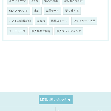
オートミール
3ヶ月
個人事業主
始めるきっかけ
個人アカウント
東京
犬用ケーキ
夢を叶える
こどもの成長記録
かき氷
浅草スイーツ
プライベート活用
ストーリーズ
個人事業主向き
個人ブランディング
LINEお問い合わせ