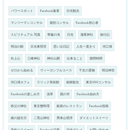
パワースポット
Facebook集客
日光観光
マンツーマンコンサル
個別コンサル
Facebook初心者
スピリチュアル 写真
華厳の滝
日光
瀧尾神社
旅行記
明治の館
日光東照宮
思い出日記
人生一度きり
河口湖
向上心
三峰神社
神社仏閣
出来ること
隙間時間
ゼロから始める
ヴィーガンフルコース
干支の置物
明治神宮
河口湖カフェ
ラリック美術館
箱根観光
東京SNSコンサル
Facebookの楽しみ方
浅草
酉の市
Facebook始め方
秩父の神社
東京蟹料理
銀座のレストラン
Facebook投稿
娘の誕生日
二荒山神社
男体山登拝
ダイエットスイーツ
手作りスイーツ
Facebook活用
日光グルメ
お問い合わせ