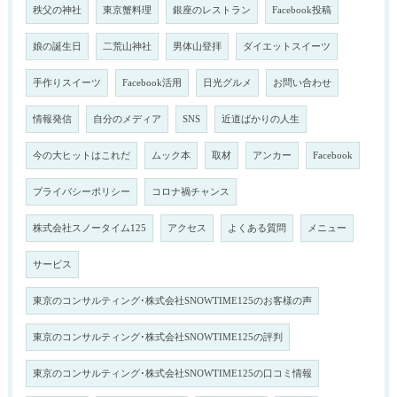
秩父の神社
東京蟹料理
銀座のレストラン
Facebook投稿
娘の誕生日
二荒山神社
男体山登拝
ダイエットスイーツ
手作りスイーツ
Facebook活用
日光グルメ
お問い合わせ
情報発信
自分のメディア
SNS
近道ばかりの人生
今の大ヒットはこれだ
ムック本
取材
アンカー
Facebook
プライバシーポリシー
コロナ禍チャンス
株式会社スノータイム125
アクセス
よくある質問
メニュー
サービス
東京のコンサルティング･株式会社SNOWTIME125のお客様の声
東京のコンサルティング･株式会社SNOWTIME125の評判
東京のコンサルティング･株式会社SNOWTIME125の口コミ情報