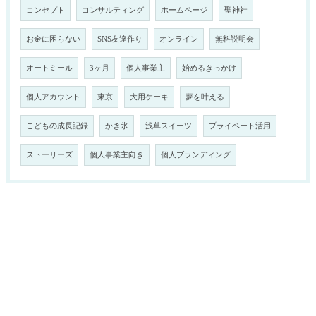
コンセプト
コンサルティング
ホームページ
聖神社
お金に困らない
SNS友達作り
オンライン
無料説明会
オートミール
3ヶ月
個人事業主
始めるきっかけ
個人アカウント
東京
犬用ケーキ
夢を叶える
こどもの成長記録
かき氷
浅草スイーツ
プライベート活用
ストーリーズ
個人事業主向き
個人ブランディング