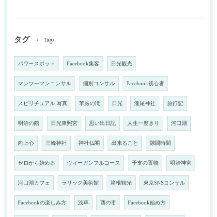
タグ
Tags
パワースポット
Facebook集客
日光観光
マンツーマンコンサル
個別コンサル
Facebook初心者
スピリチュアル 写真
華厳の滝
日光
瀧尾神社
旅行記
明治の館
日光東照宮
思い出日記
人生一度きり
河口湖
向上心
三峰神社
神社仏閣
出来ること
隙間時間
ゼロから始める
ヴィーガンフルコース
干支の置物
明治神宮
河口湖カフェ
ラリック美術館
箱根観光
東京SNSコンサル
Facebookの楽しみ方
浅草
酉の市
Facebook始め方