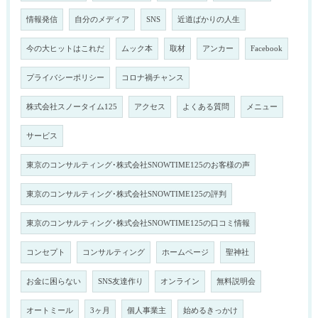
情報発信
自分のメディア
SNS
近道ばかりの人生
今の大ヒットはこれだ
ムック本
取材
アンカー
Facebook
プライバシーポリシー
コロナ禍チャンス
株式会社スノータイム125
アクセス
よくある質問
メニュー
サービス
東京のコンサルティング･株式会社SNOWTIME125のお客様の声
東京のコンサルティング･株式会社SNOWTIME125の評判
東京のコンサルティング･株式会社SNOWTIME125の口コミ情報
コンセプト
コンサルティング
ホームページ
聖神社
お金に困らない
SNS友達作り
オンライン
無料説明会
オートミール
3ヶ月
個人事業主
始めるきっかけ