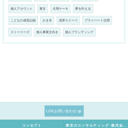
個人アカウント
東京
犬用ケーキ
夢を叶える
こどもの成長記録
かき氷
浅草スイーツ
プライベート活用
ストーリーズ
個人事業主向き
個人ブランディング
LINEお問い合わせ
コンセプト
東京のコンサルティング･株式会社SNOWTIME125の口コミ情報