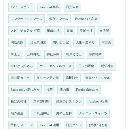
パワースポット
Facebook集客
日光観光
マンツーマンコンサル
個別コンサル
Facebook初心者
スピリチュアル 写真
華厳の滝
日光
瀧尾神社
旅行記
明治の館
日光東照宮
思い出日記
人生一度きり
河口湖
向上心
三峰神社
神社仏閣
出来ること
隙間時間
ゼロから始める
ヴィーガンフルコース
干支の置物
明治神宮
河口湖カフェ
ラリック美術館
箱根観光
東京SNSコンサル
Facebookの楽しみ方
浅草
酉の市
Facebook始め方
秩父の神社
東京蟹料理
銀座のレストラン
Facebook投稿
娘の誕生日
二荒山神社
男体山登拝
ダイエットスイーツ
手作りスイーツ
Facebook活用
日光グルメ
お問い合わせ